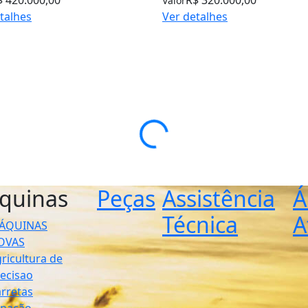
Valor
talhes
Ver detalhes
quinas
Peças
Assistência
Á
Técnica
A
ÁQUINAS
OVAS
ricultura de
ecisao
rretas
enação