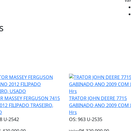
Val
s
R MASSEY FERGUSON 7415
TRATOR JOHN DEERE 7715
012 FILIPADO TRASEIRO,
GABINADO ANO 2009 COM 
O
Hrs
8 U-2542
OS: 963 U-2535
$ 420.000,00
R$ 320.000,00