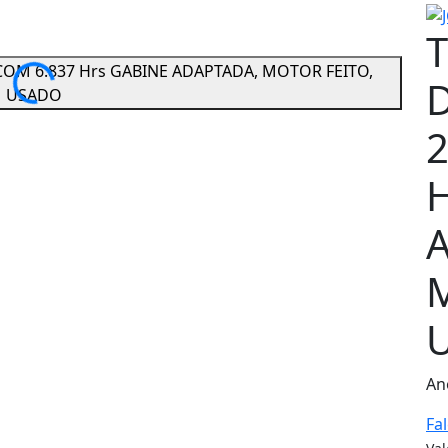
2
An
Fa