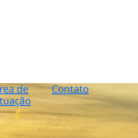
rea de
Contato
tuação