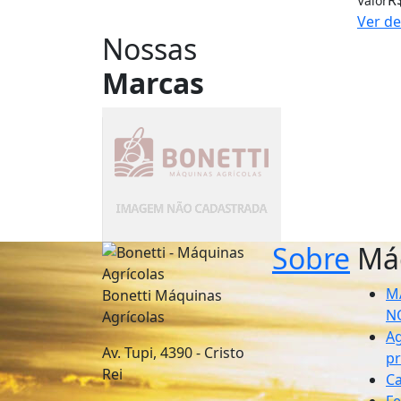
Valor
Ver de
Nossas
Marcas
Sobre
Má
M
Bonetti Máquinas
N
Agrícolas
Ag
Av. Tupi, 4390 - Cristo
pr
Rei
Ca
F