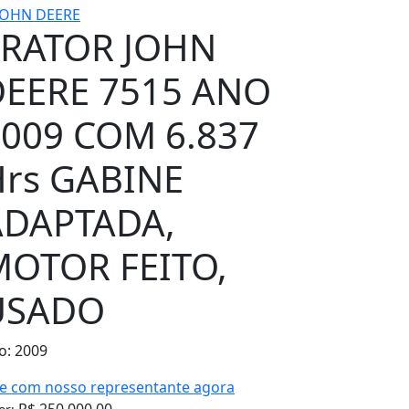
TRATOR JOHN
DEERE 7515 ANO
009 COM 6.837
Hrs GABINE
ADAPTADA,
MOTOR FEITO,
USADO
o: 2009
le com nosso representante agora
R$ 250.000,00