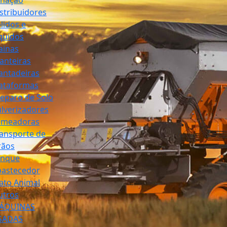
stribuidores
lidos e
quidos
ainas
anteiras
antadeiras
ataformas
eparo de Solo
lverizadores
emeadoras
ansporte de
rãos
anque
bastecedor
ato Animal
utros
ÁQUINAS
SADAS