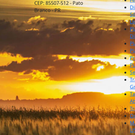
CEP: 85507-512 - Pato
Di
Branco - PR
Só
Lí
Pl
Di
Pl
Pl
Pr
Pu
S
Tr
G
T
A
Tr
O
M
U