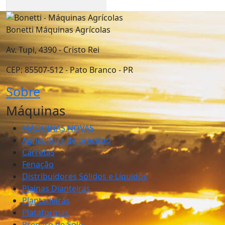
Bonetti Máquinas Agrícolas
Av. Tupi, 4390 - Cristo Rei
CEP: 85507-512 - Pato Branco - PR
Sobre
Máquinas
MÁQUINAS NOVAS
Agricultura de precisao
Carretas
Fenação
Distribuidores Sólidos e Líquidos
Plainas Dianteiras
Plantadeiras
Plataformas
Preparo de Solo