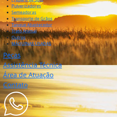
Pulverizadores
Semeadoras
Transporte de Grãos
Tanque Abastecedor
Trato Animal
Outros
MÁQUINAS USADAS
Peças
Assistência Técnica
Área de Atuação
Contato