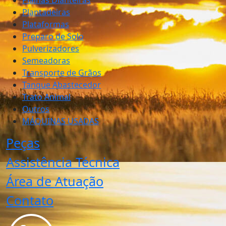
Plainas Dianteiras
Plantadeiras
Plataformas
Preparo de Solo
Pulverizadores
Semeadoras
Transporte de Grãos
Tanque Abastecedor
Trato Animal
Outros
MÁQUINAS USADAS
Peças
Assistência Técnica
Área de Atuação
Contato