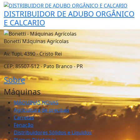
DISTRIBUIDOR DE ADUBO ORGÂNICO
E CALCARIO
Bonetti Máquinas Agrícolas
Av. Tupi, 4390 - Cristo Rei
CEP: 85507-512 - Pato Branco - PR
Sobre
Máquinas
MÁQUINAS NOVAS
Agricultura de precisao
Carretas
Fenação
Distribuidores Sólidos e Líquidos