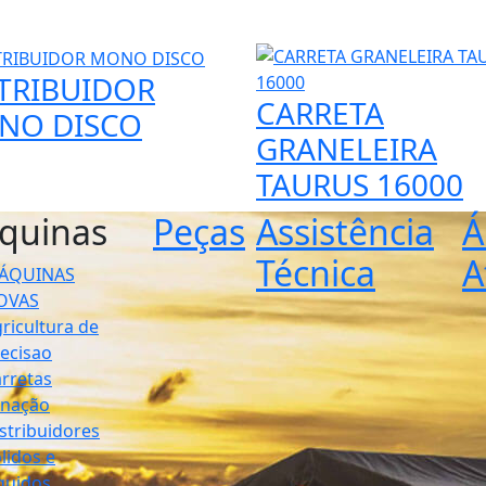
TRIBUIDOR
CARRETA
NO DISCO
GRANELEIRA
TAURUS 16000
quinas
Peças
Assistência
Á
Técnica
A
ÁQUINAS
OVAS
ricultura de
ecisao
rretas
enação
stribuidores
lidos e
quidos