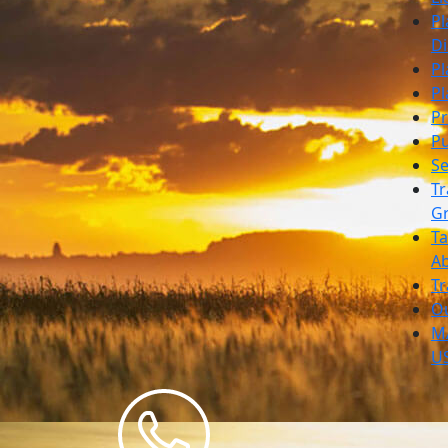
Pl
Di
Pl
Pl
Pr
Pu
S
Tr
G
T
A
Tr
O
M
U