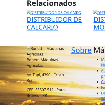
Relacionados
DISTRIBUIDOR DE
DIS
CALCARIO
MO
Sobre
Má
M
Bonetti Máquinas
N
Agrícolas
Ag
Av. Tupi, 4390 - Cristo
pr
Rei
Ca
F
CEP: 85507-512 - Pato
Di
Branco - PR
Só
Lí