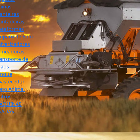
ainas
anteiras
antadeiras
ataformas
eparo de Solo
lverizadores
emeadoras
ansporte de
rãos
anque
bastecedor
ato Animal
utros
ÁQUINAS
SADAS